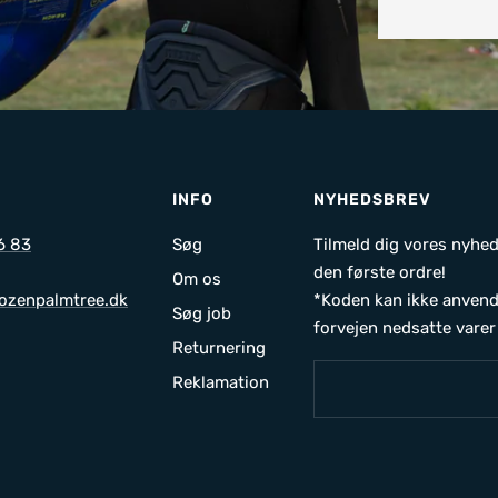
INFO
NYHEDSBREV
6 83
Søg
Tilmeld dig vores nyhed
den første ordre!
Om os
ozenpalmtree.dk
*Koden kan ikke anvend
Søg job
forvejen nedsatte varer
Returnering
Reklamation