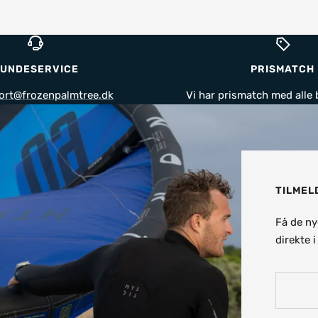
UNDESERVICE
PRISMATCH
ort@frozenpalmtree.dk
Vi har prismatch med alle 
TILMEL
Få de ny
direkte 