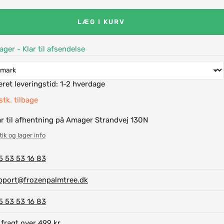
LÆG I KURV
ager - Klar til afsendelse
ret leveringstid:
1-2 hverdage
stk. tilbage
ar til afhentning på Amager Strandvej 130N
ik og lager info
5 53 53 16 83
pport@frozenpalmtree.dk
5 53 53 16 83
 fragt over 499 kr