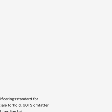
ificeringsstandard for
ciale forhold. GOTS omfatter
t færdige tøj.