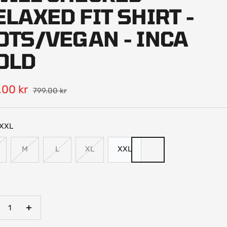
ELAXED FIT SHIRT -
OTS/VEGAN - INCA
OLD
udspris
.00 kr
Normalpris
799.00 kr
XXL
M
L
XL
XXL
ndsk
Øg
tal
antal