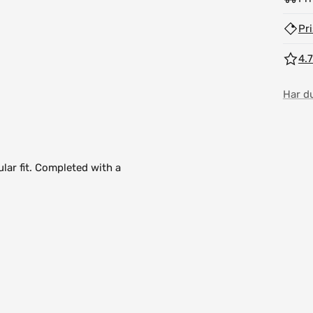
Pr
4.7
Har d
lar fit. Completed with a