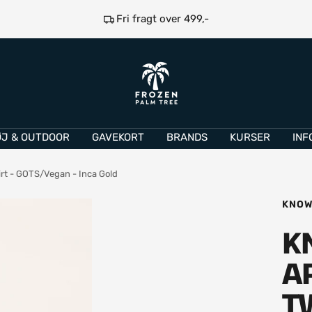
Fri fragt over 499,-
Frozen
Palm
Tree
ØJ & OUTDOOR
GAVEKORT
BRANDS
KURSER
INF
irt - GOTS/Vegan - Inca Gold
KNOW
K
A
T