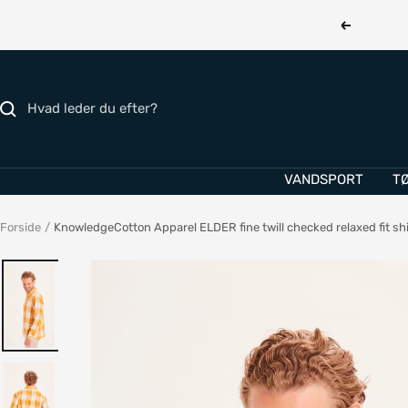
Gå
Forrige
til
indhold
VANDSPORT
T
Forside
KnowledgeCotton Apparel ELDER fine twill checked relaxed fit sh