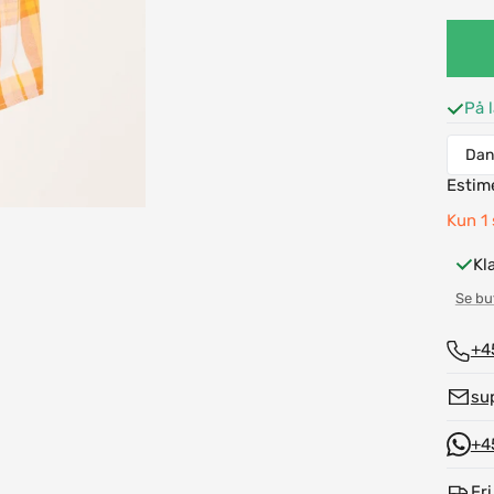
På l
Estime
Kun 1 
Kl
Se but
+4
su
+4
Fri