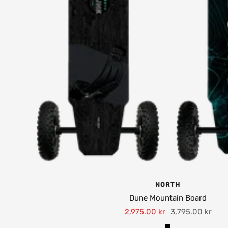
NORTH
Dune Mountain Board
Tilbudspris
Normalpris
2,975.00 kr
3,795.00 kr