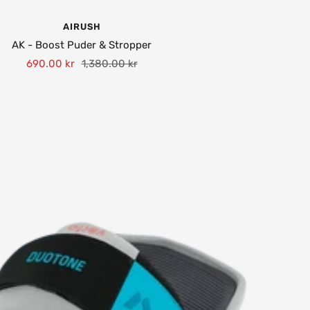
AIRUSH
AK - Boost Puder & Stropper
Tilbudspris
Normalpris
690.00 kr
1,380.00 kr