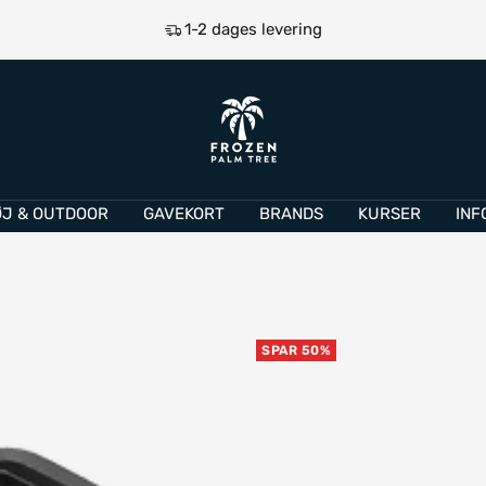
Prismatch
Frozen
Palm
Tree
ØJ & OUTDOOR
GAVEKORT
BRANDS
KURSER
INF
SPAR 50%