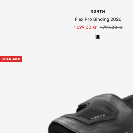
NORTH
Flex Pro Binding 2026
Tilbudspris
Normalpris
1,699.00 kr
1,799.00 kr
B
l
a
SPAR 40%
c
k