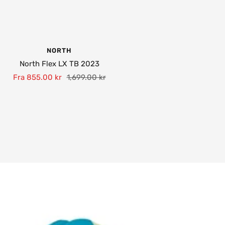
NORTH
North Flex LX TB 2023
Tilbudspris
Normalpris
Fra
855.00 kr
1,699.00 kr