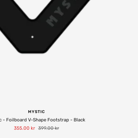
MYSTIC
c - Foilboard V-Shape Footstrap - Black
Tilbudspris
Normalpris
355.00 kr
399.00 kr