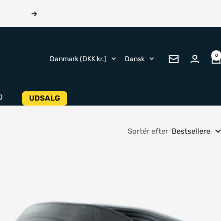
Næste
0
Land/region
Sprog
Danmark (DKK kr.)
Dansk
Nyhedsbrev
O
UDSALG
Sortér efter
Bestsellere