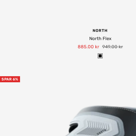
NORTH
North Flex
Tilbudspris
Normalpris
885.00 kr
949.00 kr
B
l
a
SPAR 6%
c
k