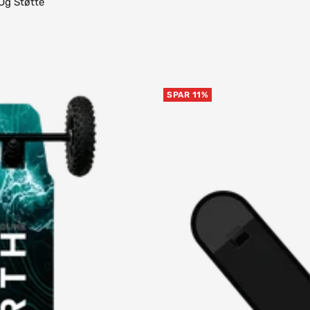
Og Støtte
SPAR 11%