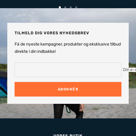
Gå
Gå
Gå
Gå
til
til
til
til
slide
slide
slide
slide
TILMELD DIG VORES NYHEDSBREV
Få de nyeste kampagner, produkter og eksklusive tilbud
direkte i din indbakke!
Din e-
ABONNÉR
VORES BUTIK