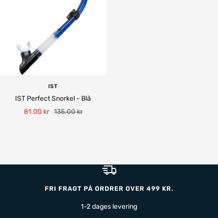
IST
IST Perfect Snorkel - Blå
Tilbudspris
Normalpris
81.00 kr
135.00 kr
FRI FRAGT PÅ ORDRER OVER 499 KR.
1-2 dages levering