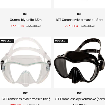
IST
IST
Gummi blybælte 1,3m
IST Corona dykkermaske - Sort
Tilbudspris
Normalpris
Tilbudspris
Normalpris
179.00 kr
299.00 kr
227.00 kr
379.00 kr
UDSOLGT
UDSOLGT
IST
IST
IST Frameless dykkermaske (klar)
IST Frameless dykkermaske (sort)